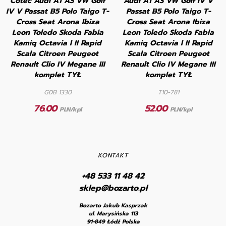
Cotec Audi A1 A3 VW Golf
Audi A1 A3 VW Golf IV V
IV V Passat B5 Polo Taigo T-
Passat B5 Polo Taigo T-
Cross Seat Arona Ibiza
Cross Seat Arona Ibiza
Leon Toledo Skoda Fabia
Leon Toledo Skoda Fabia
Kamiq Octavia I II Rapid
Kamiq Octavia I II Rapid
Scala Citroen Peugeot
Scala Citroen Peugeot
Renault Clio IV Megane III
Renault Clio IV Megane III
komplet TYŁ
komplet TYŁ
GDB 1330
T10-781
76.00
52.00
PLN/kpl
PLN/kpl
KONTAKT
+48 533 11 48 42
sklep@bozarto.pl
Bozarto Jakub Kasprzak
ul. Marysińska 113
91-849 Łódź Polska