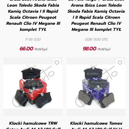
Leon Toledo Skoda Fabia
Arona Ibiza Leon Toledo
Kamiq Octavia I II Rapid
Skoda Fabia Kamiq Octavia
Scala Citroen Peugeot
I II Rapid Scala Citroen
Renault Clio IV Megane III
Peugeot Renault Clio IV
komplet TYŁ
Megane III komplet TYŁ
P 85 020
GDB 1330 DTE
66.00
98.00
PLN/kpl
PLN/kpl
Klocki hamulcowe TRW
Klocki hamulcowe Tomex