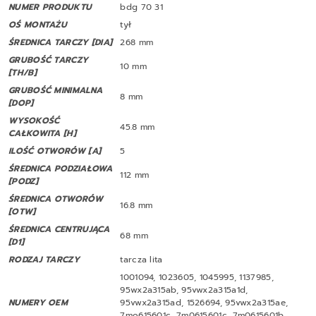
NUMER PRODUKTU
bdg 70 31
OŚ MONTAŻU
tył
ŚREDNICA TARCZY [DIA]
268 mm
GRUBOŚĆ TARCZY
10 mm
[TH/B]
GRUBOŚĆ MINIMALNA
8 mm
[DOP]
WYSOKOŚĆ
45.8 mm
CAŁKOWITA [H]
ILOŚĆ OTWORÓW [A]
5
ŚREDNICA PODZIAŁOWA
112 mm
[PODZ]
ŚREDNICA OTWORÓW
16.8 mm
[OTW]
ŚREDNICA CENTRUJĄCA
68 mm
[D1]
RODZAJ TARCZY
tarcza lita
1001094, 1023605, 1045995, 1137985,
95wx2a315ab, 95vwx2a315a1d,
NUMERY OEM
95vwx2a315ad, 1526694, 95vwx2a315ae,
7mo615601c, 7m0615601c, 7m0615601b,