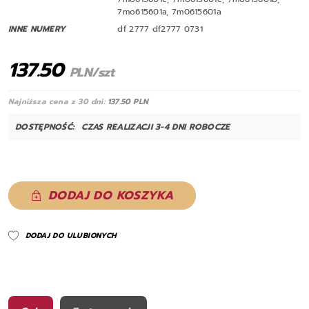
7mo615601a, 7m0615601a
INNE NUMERY
df 2777 df2777 0731
137.50
PLN/szt
Najniższa cena z 30 dni:
137.50 PLN
DOSTĘPNOŚĆ:
CZAS REALIZACJI 3-4 DNI ROBOCZE
DODAJ DO KOSZYKA
DODAJ DO ULUBIONYCH